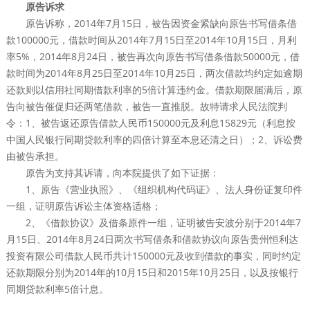
原告诉求
原告诉称，2014年7月15日，被告因资金紧缺向原告书写借条借
款100000元，借款时间从2014年7月15日至2014年10月15日，月利
率5%，2014年8月24日，被告再次向原告书写借条借款50000元，借
款时间为2014年8月25日至2014年10月25日，两次借款均约定如逾期
还款则以信用社同期借款利率的5倍计算违约金。借款期限届满后，原
告向被告催促归还两笔借款，被告一直推脱。故特请求人民法院判
令：1、被告返还原告借款人民币150000元及利息15829元（利息按
中国人民银行同期贷款利率的四倍计算至本息还清之日）；2、诉讼费
由被告承担。
原告为支持其诉请，向本院提供了如下证据：
1、原告《营业执照》、《组织机构代码证》、法人身份证复印件
一组，证明原告诉讼主体资格适格；
2、《借款协议》及借条原件一组，证明被告安波分别于2014年7
月15日、2014年8月24日两次书写借条和借款协议向原告贵州恒利达
投资有限公司借款人民币共计150000元及收到借款的事实，同时约定
还款期限分别为2014年的10月15日和2015年10月25日，以及按银行
同期贷款利率5倍计息。