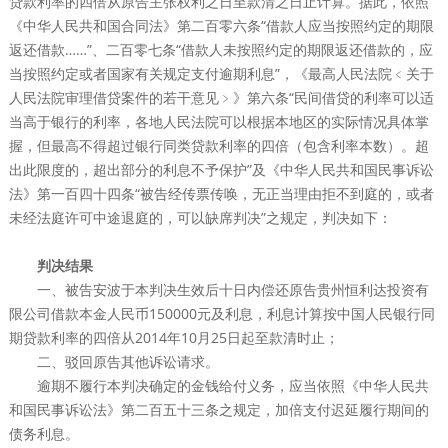
贷款利率的四倍从原告主张权利之日至款清之日止计算。据此，依照
《中华人民共和国合同法》第二百零六条“借款人应当按照约定的期限
返还借款……”、二百零七条“借款人未按照约定的期限返还借款的，应
当按照约定或者国家有关规定支付逾期利息”，《最高人民法院﹤关于
人民法院审理借贷案件的若干意见﹥》第六条“民间借贷的利率可以适
当高于银行的利率，各地人民法院可以根据本地区的实际情况具体掌
握，但最高不得超过银行同类贷款利率的四倍（包含利率本数）。超
出此限度的，超出部分的利息不予保护”及《中华人民共和国民事诉讼
法》第一百四十四条“被告经传票传唤，无正当理由拒不到庭的，或者
未经法庭许可中途退庭的，可以缺席判决”之规定，判决如下：
判决结果
一、被告安波于本判决生效后十日内偿还原告贵州恒利达投资有
限公司借款本金人民币150000元及利息，利息计算按中国人民银行同
期贷款利率的四倍从2014年10月25日起至款清时止；
二、驳回原告其他诉讼请求。
逾期不履行本判决确定的金钱给付义务，应当依照《中华人民共
和国民事诉讼法》第二百五十三条之规定，加倍支付迟延履行期间的
债务利息。