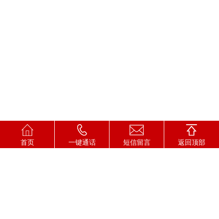
首页
一键通话
短信留言
返回顶部
贵州星照律师事务所
联系人： 韦律师 18188000255
座机：0851-84125161